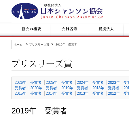
日
本
シ
ャ
ン
協
会
提
コ
ソ
会
員
携
ン
ン
の
名
企
サ
協
概
簿
業
ー
会
要
ト
>
>
ホーム
プリスリーズ賞
2019年 受賞者
情
報
プ
リ
ス
リ
ー
2026年 受賞者
2025年 受賞者
2024年 受賞者
2023年 受
ズ
受賞者
2020年 受賞者
2019年 受賞者
2018年 受賞者
2
賞
2015年 受賞者
2014年 受賞者
2013年 受賞者
2012年 受
2019年 受賞者