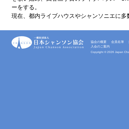
ーをする。
現在、都内ライブハウスやシャンソニエに多
一
協会の概要
会員名簿
般
入会のご案内
社
団
Copyright ©
2026 Japan Chan
法
人
｜
日
本
シ
ャ
ン
ソ
ン
協
会