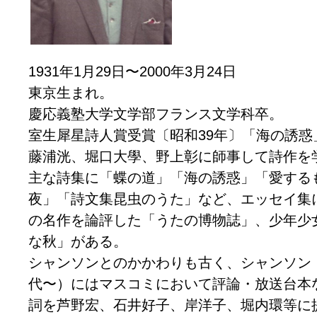
1931年1月29日〜2000年3月24日
東京生まれ。
慶応義塾大学文学部フランス文学科卒。
室生犀星詩人賞受賞〔昭和39年〕「海の誘惑
藤浦洸、堀口大學、野上彰に師事して詩作を
主な詩集に「蝶の道」「海の誘惑」「愛する
夜」「詩文集昆虫のうた」など、エッセイ集
の名作を論評した「うたの博物誌」、少年少
な秋」がある。
シャンソンとのかかわりも古く、シャンソン
代〜）にはマスコミにおいて評論・放送台本
詞を芦野宏、石井好子、岸洋子、堀内環等に