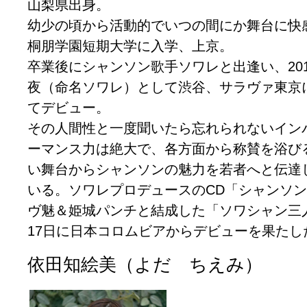
山梨県出身。
幼少の頃から活動的でいつの間にか舞台に快
桐朋学園短期大学に入学、上京。
卒業後にシャンソン歌手ソワレと出逢い、20
夜（命名ソワレ）として渋谷、サラヴァ東京
てデビュー。
その人間性と一度聞いたら忘れられないイン
ーマンス力は絶大で、各方面から称賛を浴び
い舞台からシャンソンの魅力を若者へと伝達
いる。ソワレプロデュースのCD「シャンソ
ヴ魅＆姫城パンチと結成した「ソワシャン三
17日に日本コロムビアからデビューを果たし
依田知絵美（よだ ちえみ）