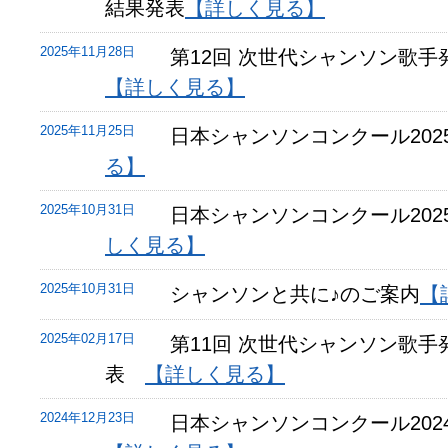
結果発表
【詳しく見る】
し
た
シ
2025年11月28日
第12回 次世代シャンソン歌
ャ
【詳しく見る】
ン
ソ
ン
2025年11月25日
日本シャンソンコンクール202
の
る】
普
及
と
2025年10月31日
日本シャンソンコンクール202
益々
の
しく見る】
発
展
2025年10月31日
シャンソンと共に♪のご案内
【
を
目
指
2025年02月17日
第11回 次世代シャンソン歌
し
表
【詳しく見る】
て
活
動
2024年12月23日
日本シャンソンコンクール20
し