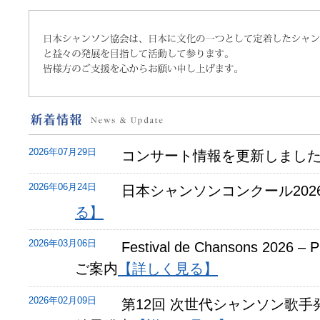
日
本
シ
ャ
ン
ソ
ン
協
新
会
着
は、
情
2026年07月29日
日
コンサート情報を更新しまし
報
本
に
2026年06月24日
日本シャンソンコンクール202
文
化
る】
の
一
2026年03月06日
Festival de Chansons 2026 
つ
と
ご案内
【詳しく見る】
し
て
2026年02月09日
第12回 次世代シャンソン歌手
定
着