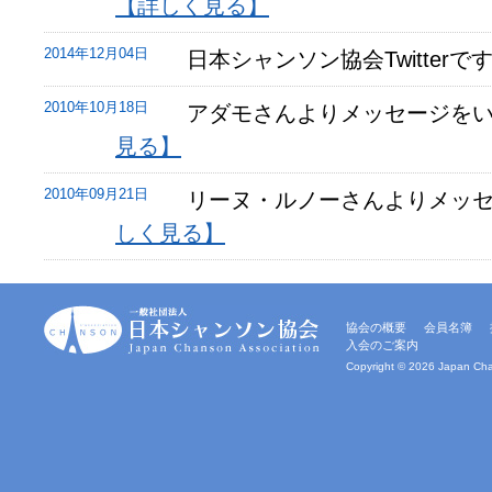
【詳しく見る】
て
参
り
2014年12月04日
日本シャンソン協会Twitterで
ま
す。
皆
2010年10月18日
アダモさんよりメッセージを
様
見る】
方
の
ご
2010年09月21日
リーヌ・ルノーさんよりメッ
支
しく見る】
援
を
心
か
一
ら
協会の概要
会員名簿
般
お
入会のご案内
社
願
団
Copyright ©
2026 Japan Chan
い
法
申
人
｜
し
日
上
本
げ
シ
ま
ャ