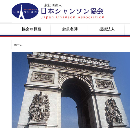
日
本
シ
ャ
ン
協
会
提
コ
ソ
会
員
携
ン
ン
の
名
企
サ
協
概
簿
業
ー
会
要
ト
ホーム
情
報