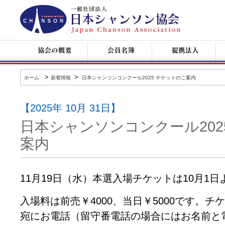
日
本
シ
ャ
ン
協
会
提
コ
ソ
会
員
携
ン
ン
の
名
企
サ
協
概
簿
業
ー
会
要
ト
>
>
ホーム
新着情報
日本シャンソンコンクール2025 チケットのご案内
情
報
【2025年 10月 31日】
日本シャンソンコンクール202
案内
11月19日（水）本選入場チケットは10月1
入場料は前売￥4000、当日￥5000です。
宛にお電話（留守番電話の場合にはお名前と