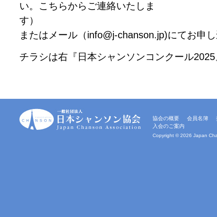
い。こちらからご連絡いたしま
す
またはメール（info@j-chanson.jp)にて
チラシは右『日本シャンソンコンクール202
一
協会の概要
会員名簿
般
入会のご案内
社
団
Copyright ©
2026 Japan Chan
法
人
｜
日
本
シ
ャ
ン
ソ
ン