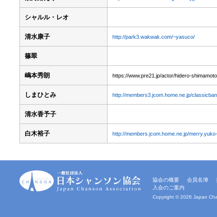
シャルル・レオ
清水康子
http://park3.wakwak.com/~yasuco/
篠翠
嶋本秀朗
https://www.pre21.jp/actor/hidero-shimamoto
しまひとみ
http://members3.jcom.home.ne.jp/classicban
清水香予子
白木裕子
http://members.jcom.home.ne.jp/merry.yuko-
一
協会の概要
会員名簿
般
入会のご案内
社
団
Copyright ©
2026 Japan Chan
法
人