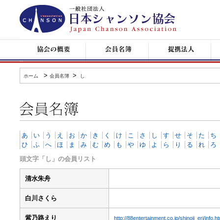
日
本
シ
ャ
ン
協
会
提
コ
ソ
会
員
携
ン
ン
の
名
企
サ
協
概
簿
業
ー
会
要
ト
>
>
ホーム
会員名簿
し
情
報
会
員
名
簿
あ
い
う
え
お
か
き
く
け
こ
さ
し
す
せ
そ
た
ち
ひ
ふ
へ
ほ
ま
み
む
め
も
や
ゆ
よ
ら
り
る
れ
ろ
頭文字「し」の会員リスト
清水朱舟
白川さくら
紫乃路えり
http://88entertainment.co.jp/shinoji_eri/info.ht