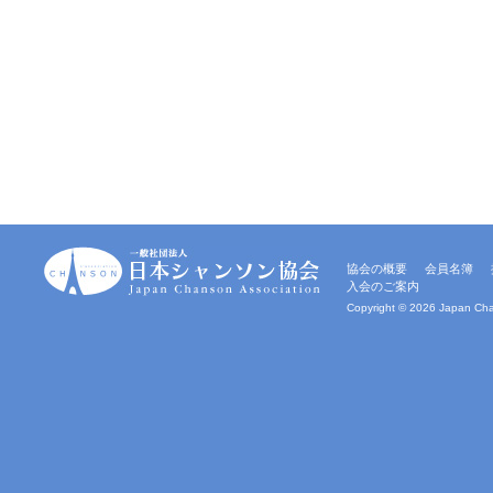
一
協会の概要
会員名簿
般
入会のご案内
社
団
Copyright ©
2026 Japan Chan
法
人
｜
日
本
シ
ャ
ン
ソ
ン