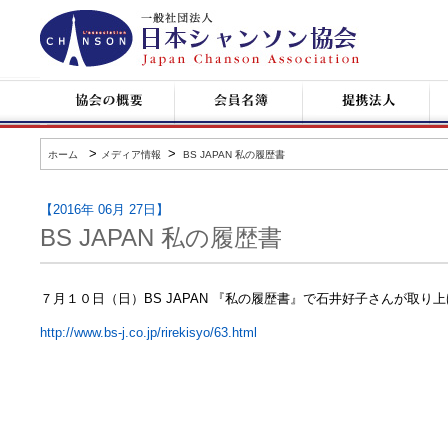
日
本
シ
ャ
ン
協
会
提
コ
ソ
会
員
携
ン
ン
の
名
企
サ
協
概
簿
業
ー
会
要
ト
>
>
ホーム
メディア情報
BS JAPAN 私の履歴書
情
報
【2016年 06月 27日】
BS JAPAN 私の履歴書
７月１０日（日）BS JAPAN 『私の履歴書』で石井好子さんが取
http://www.bs-j.co.jp/rirekisyo/63.html