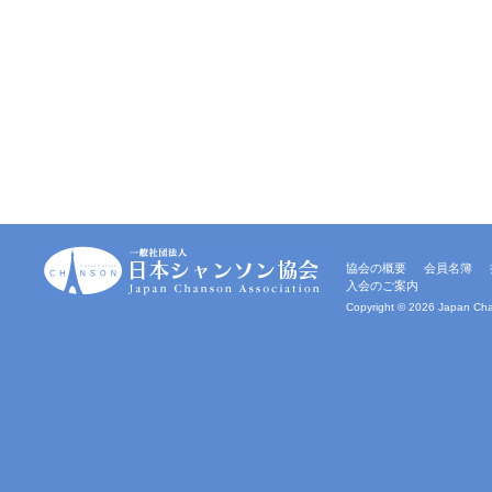
一
協会の概要
会員名簿
般
入会のご案内
社
団
Copyright ©
2026 Japan Chan
法
人
｜
日
本
シ
ャ
ン
ソ
ン