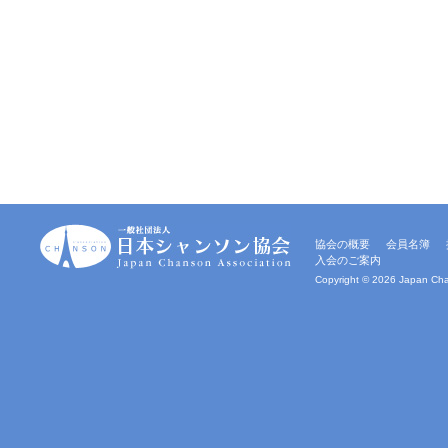
一
協会の概要
会員名簿
般
入会のご案内
社
団
Copyright ©
2026 Japan Chan
法
人
｜
日
本
シ
ャ
ン
ソ
ン