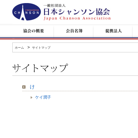
日
本
シ
ャ
ン
協
会
提
コ
ソ
会
員
携
ン
ン
の
名
企
サ
協
概
簿
業
ー
会
要
ト
>
ホーム
サイトマップ
情
報
サ
イ
ト
マ
け
ッ
プ
ケイ潤子