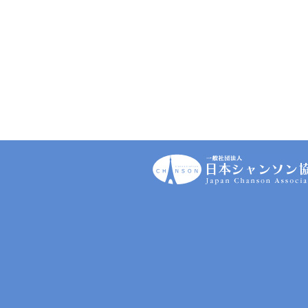
一
般
社
団
法
人
｜
日
本
シ
ャ
ン
ソ
ン