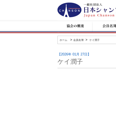
日
本
シ
ャ
ン
協
会
ソ
会
員
ン
の
名
協
概
簿
会
要
>
>
ホーム
会員名簿
ケイ潤子
【2026年 01月 27日】
ケイ潤子