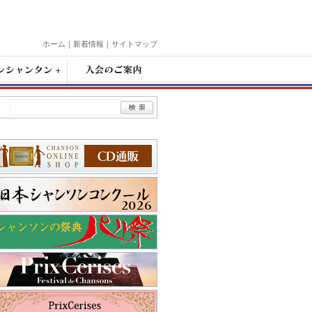
ホーム
｜
新着情報
｜
サイトマップ
入
会
の
ご
案
内