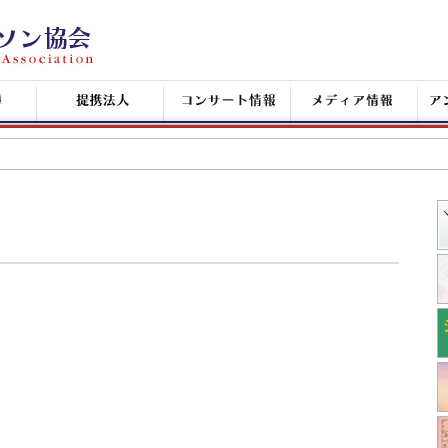
提
コ
メ
ア
携
ン
デ
ン
企
サ
ィ
シ
業
ー
ア
ャ
ト
情
ン
情
報
タ
報
ン
+