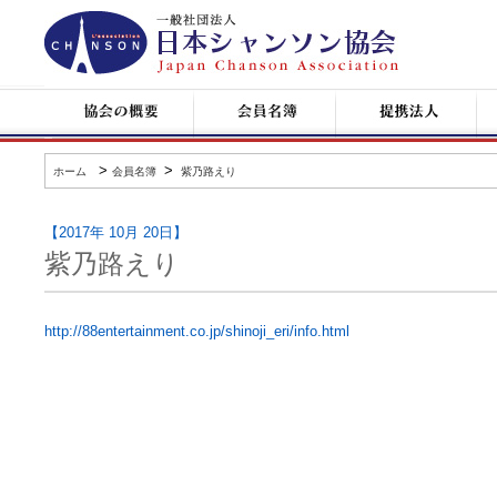
日
本
シ
ャ
ン
協
会
提
コ
ソ
会
員
携
ン
ン
の
名
企
サ
協
概
簿
業
ー
会
要
ト
>
>
ホーム
会員名簿
紫乃路えり
情
報
【2017年 10月 20日】
紫乃路えり
http://88entertainment.co.jp/shinoji_eri/info.html