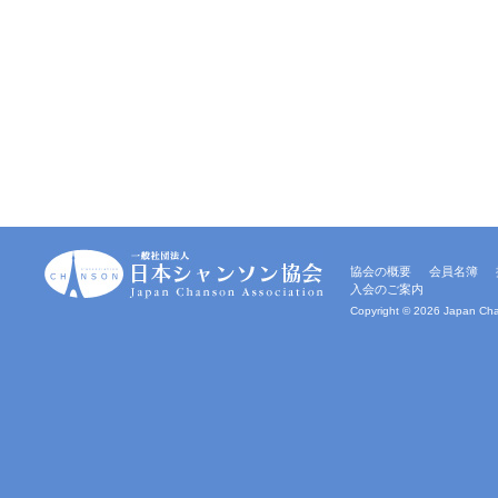
一
協会の概要
会員名簿
般
入会のご案内
社
団
Copyright ©
2026 Japan Chan
法
人
｜
日
本
シ
ャ
ン
ソ
ン