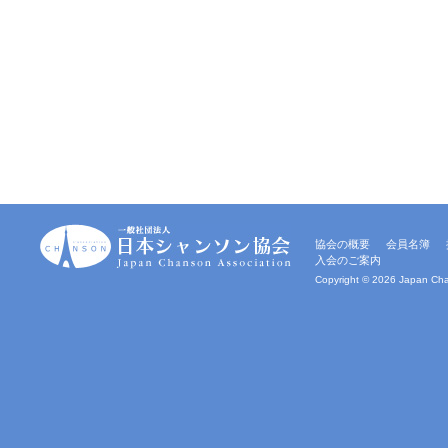
一
協会の概要
会員名簿
般
入会のご案内
社
団
Copyright ©
2026 Japan Chan
法
人
｜
日
本
シ
ャ
ン
ソ
ン