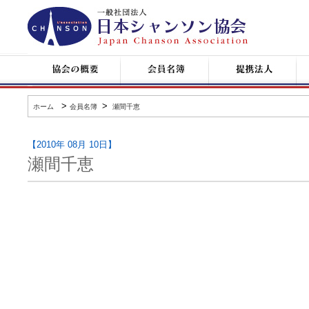
日
本
シ
ャ
ン
協
会
提
コ
ソ
会
員
携
ン
ン
の
名
企
サ
協
概
簿
業
ー
会
要
ト
>
>
ホーム
会員名簿
瀬間千恵
情
報
【2010年 08月 10日】
瀬間千恵