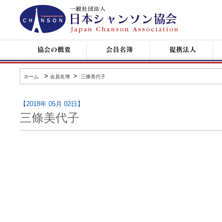
日
本
シ
ャ
ン
協
会
提
コ
ソ
会
員
携
ン
ン
の
名
企
サ
協
概
簿
業
ー
会
要
ト
>
>
ホーム
会員名簿
三條美代子
情
報
【2018年 05月 02日】
三條美代子