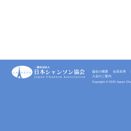
一
協会の概要
会員名簿
般
入会のご案内
社
団
Copyright ©
2026 Japan Chan
法
人
｜
日
本
シ
ャ
ン
ソ
ン