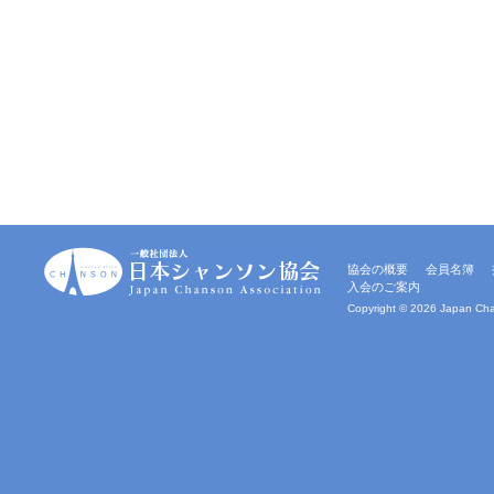
一
協会の概要
会員名簿
般
入会のご案内
社
団
Copyright ©
2026 Japan Chan
法
人
｜
日
本
シ
ャ
ン
ソ
ン