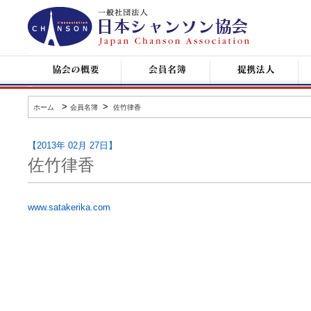
日
本
シ
ャ
ン
協
会
提
コ
ソ
会
員
携
ン
ン
の
名
企
サ
協
概
簿
業
ー
会
要
ト
>
>
ホーム
会員名簿
佐竹律香
情
報
【2013年 02月 27日】
佐竹律香
www.satakerika.com