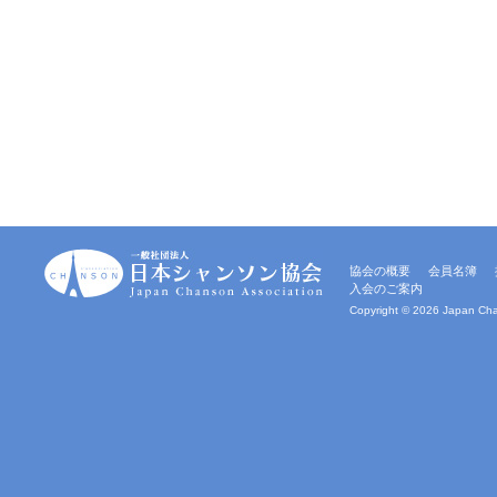
一
協会の概要
会員名簿
般
入会のご案内
社
団
Copyright ©
2026 Japan Chan
法
人
｜
日
本
シ
ャ
ン
ソ
ン