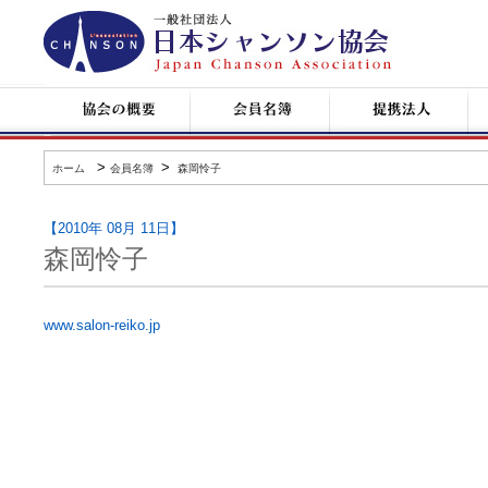
日
本
シ
ャ
ン
協
会
提
コ
ソ
会
員
携
ン
ン
の
名
企
サ
協
概
簿
業
ー
会
要
ト
>
>
ホーム
会員名簿
森岡怜子
情
報
【2010年 08月 11日】
森岡怜子
www.salon-reiko.jp