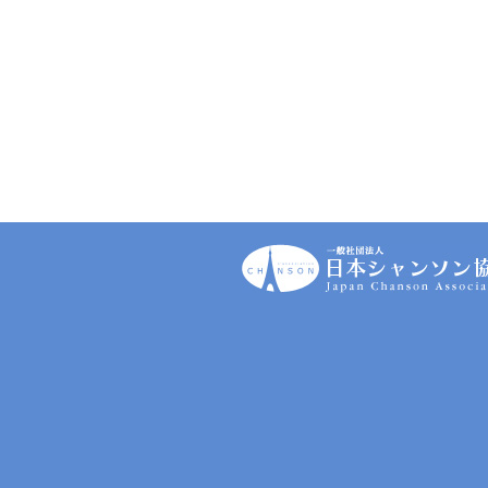
一
般
社
団
法
人
｜
日
本
シ
ャ
ン
ソ
ン