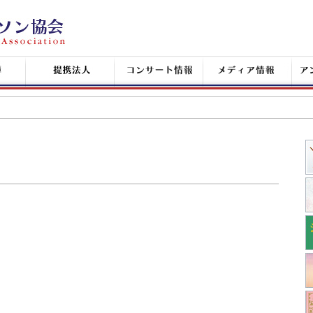
提
コ
メ
ア
携
ン
デ
ン
企
サ
ィ
シ
業
ー
ア
ャ
ト
情
ン
情
報
タ
報
ン
+