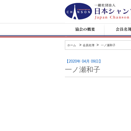
日
本
シ
ャ
ン
協
会
ソ
会
員
ン
の
名
協
概
簿
会
要
>
>
ホーム
会員名簿
一ノ瀬和子
【2020年 04月 09日】
一ノ瀬和子