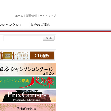
ホーム
｜
新着情報
｜
サイトマップ
入
会
の
ご
案
内