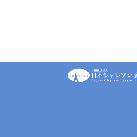
一
般
社
団
法
人
｜
日
本
シ
ャ
ン
ソ
ン