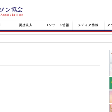
提
コ
メ
ア
携
ン
デ
ン
企
サ
ィ
シ
業
ー
ア
ャ
ト
情
ン
情
報
タ
報
ン
+