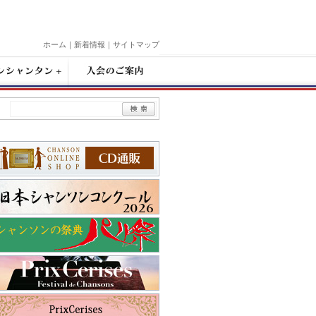
ホーム
｜
新着情報
｜
サイトマップ
入
会
の
ご
案
内