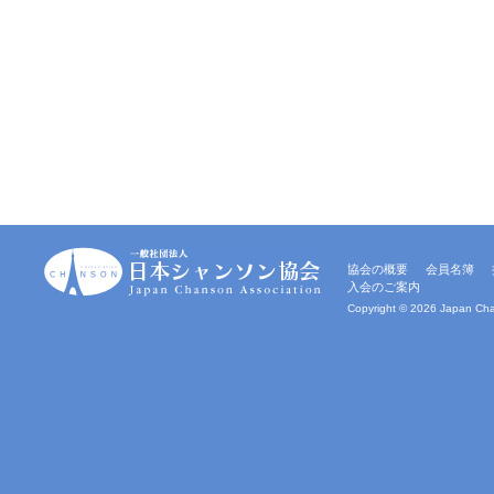
一
協会の概要
会員名簿
般
入会のご案内
社
団
Copyright ©
2026 Japan Chan
法
人
｜
日
本
シ
ャ
ン
ソ
ン