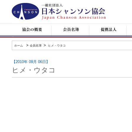
日
本
シ
ャ
ン
協
会
提
コ
ソ
会
員
携
ン
ン
の
名
企
サ
協
概
簿
業
ー
会
要
ト
>
>
ホーム
会員名簿
ヒメ・ウタコ
情
報
【2010年 09月 06日】
ヒメ・ウタコ