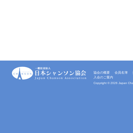
一
協会の概要
会員名簿
般
入会のご案内
社
団
Copyright ©
2026 Japan Chan
法
人
｜
日
本
シ
ャ
ン
ソ
ン