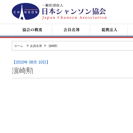
日
本
シ
ャ
ン
協
会
提
コ
ソ
会
員
携
ン
ン
の
名
企
サ
協
概
簿
業
ー
会
要
ト
>
>
ホーム
会員名簿
濵崎勲
情
報
【2010年 08月 10日】
濵崎勲