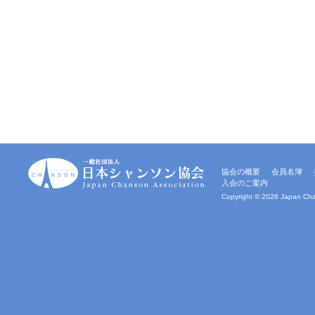
一
協会の概要
会員名簿
般
入会のご案内
社
団
Copyright ©
2026 Japan Chan
法
人
｜
日
本
シ
ャ
ン
ソ
ン