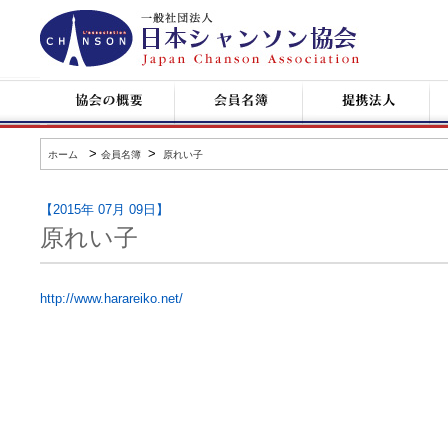
日
本
シ
ャ
ン
協
会
提
コ
ソ
会
員
携
ン
ン
の
名
企
サ
協
概
簿
業
ー
会
要
ト
>
>
ホーム
会員名簿
原れい子
情
報
【2015年 07月 09日】
原れい子
http://www.harareiko.net/