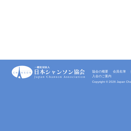
一
協会の概要
会員名簿
般
入会のご案内
社
団
Copyright ©
2026 Japan Chan
法
人
｜
日
本
シ
ャ
ン
ソ
ン