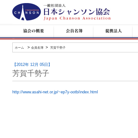
日
本
シ
ャ
ン
協
会
提
コ
ソ
会
員
携
ン
ン
の
名
企
サ
協
概
簿
業
ー
会
要
ト
>
>
ホーム
会員名簿
芳賀千勢子
情
報
【2012年 12月 05日】
芳賀千勢子
http://www.asahi-net.or.jp/~ep7y-ootb/index.html