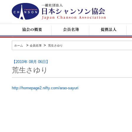
日
本
シ
ャ
ン
協
会
提
コ
ソ
会
員
携
ン
ン
の
名
企
サ
協
概
簿
業
ー
会
要
ト
>
>
ホーム
会員名簿
荒生さゆり
情
報
【2010年 08月 06日】
荒生さゆり
http://homepage2.nifty.com/arao-sayuri