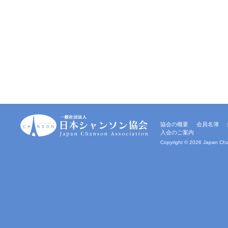
一
協会の概要
会員名簿
般
入会のご案内
社
団
Copyright ©
2026 Japan Chan
法
人
｜
日
本
シ
ャ
ン
ソ
ン