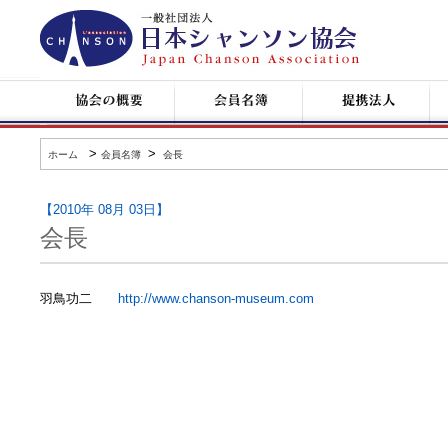
日
本
シ
ャ
ン
協
会
提
コ
ソ
会
員
携
ン
ン
の
名
企
サ
協
概
簿
業
ー
会
要
ト
>
>
ホーム
会員名簿
会長
情
報
【2010年 08月 03日】
会長
羽鳥功二
http://www.chanson-museum.com