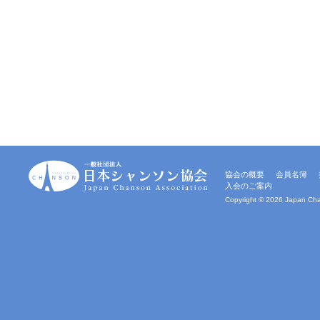
一
協会の概要
会員名簿
般
入会のご案内
社
団
Copyright ©
2026 Japan Chan
法
人
｜
日
本
シ
ャ
ン
ソ
ン