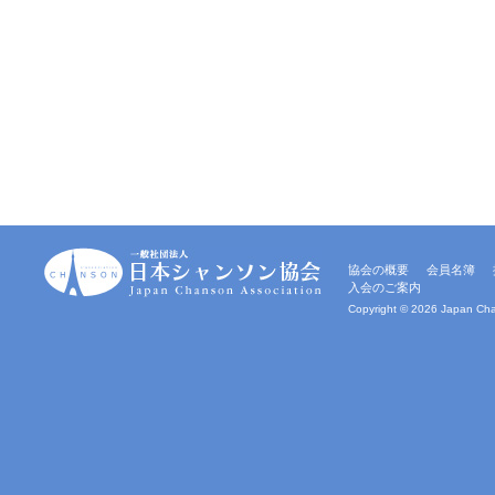
一
協会の概要
会員名簿
般
入会のご案内
社
団
Copyright ©
2026 Japan Chan
法
人
｜
日
本
シ
ャ
ン
ソ
ン