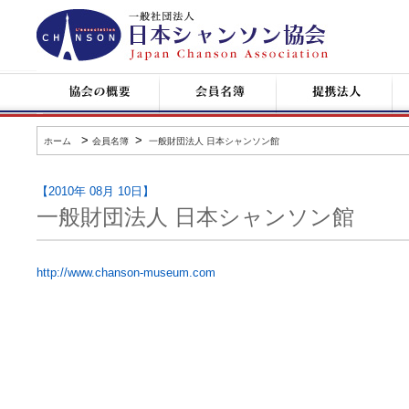
日
本
シ
ャ
ン
協
会
提
コ
ソ
会
員
携
ン
ン
の
名
企
サ
協
概
簿
業
ー
会
要
ト
>
>
ホーム
会員名簿
一般財団法人 日本シャンソン館
情
報
【2010年 08月 10日】
一般財団法人 日本シャンソン館
http://www.chanson-museum.com