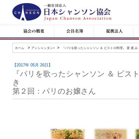
日
本
シ
ャ
ン
協
会
提
コ
ソ
会
員
携
ン
ン
の
名
企
サ
協
概
簿
業
ー
会
要
ト
>
>
ホーム
アンシャンタン+
『パリを歌ったシャンソン ＆ ビストロ料理』 渡 邊 
情
報
【2017年 05月 26日】
『パリを歌ったシャンソン ＆ ビスト
き
第２回：パリのお嬢さん