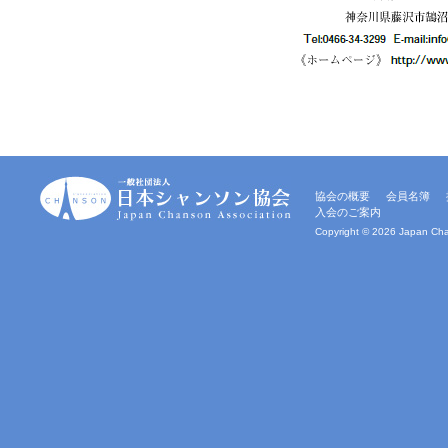
一
協会の概要
会員名簿
般
入会のご案内
社
団
Copyright ©
2026 Japan Chan
法
人
｜
日
本
シ
ャ
ン
ソ
ン
協
会