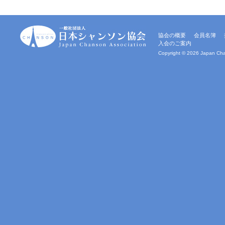
一
協会の概要
会員名簿
般
入会のご案内
社
団
Copyright ©
2026 Japan Chan
法
人
｜
日
本
シ
ャ
ン
ソ
ン
協
会