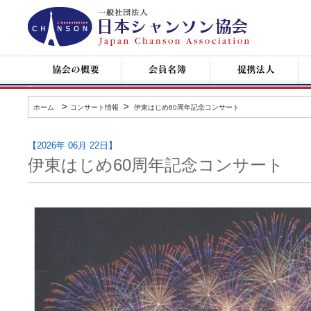
日
本
シ
ャ
ン
協
会
提
コ
ソ
会
員
携
ン
ン
の
名
企
サ
協
概
簿
業
ー
会
要
ト
>
>
ホーム
コンサート情報
伊東はじめ60周年記念コンサート
情
報
【2026年 06月 22日】
伊東はじめ60周年記念コンサート