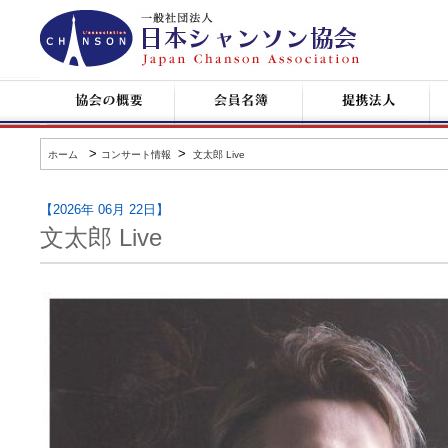
日
本
シ
ャ
ン
協
会
提
コ
ソ
会
員
携
ン
ン
の
名
企
サ
協
概
簿
業
ー
会
要
ト
>
>
ホーム
コンサート情報
文太郎 Live
情
報
【2026年 06月 22日】
文太郎 Live