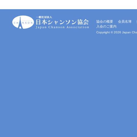
一
協会の概要
会員名簿
般
入会のご案内
社
団
Copyright ©
2026 Japan Chan
法
人
｜
日
本
シ
ャ
ン
ソ
ン
協
会