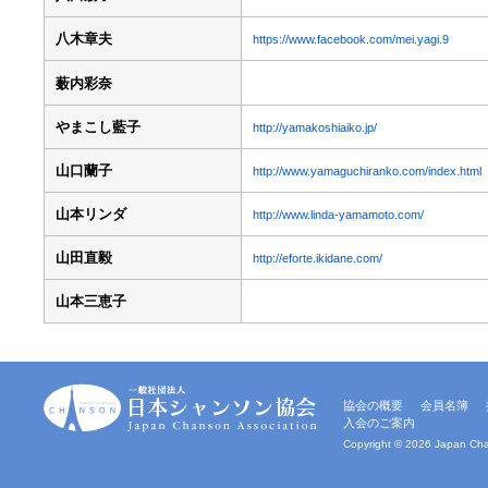
八木章夫
https://www.facebook.com/mei.yagi.9
薮内彩奈
やまこし藍子
http://yamakoshiaiko.jp/
山口蘭子
http://www.yamaguchiranko.com/index.html
山本リンダ
http://www.linda-yamamoto.com/
山田直毅
http://eforte.ikidane.com/
山本三恵子
一
協会の概要
会員名簿
般
入会のご案内
社
団
Copyright ©
2026 Japan Chan
法
人