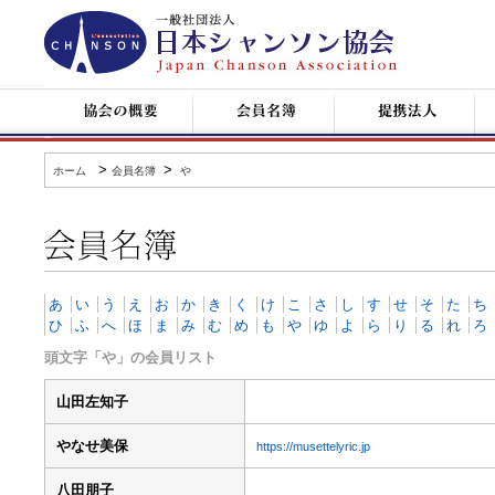
日
本
シ
ャ
ン
協
会
提
コ
ソ
会
員
携
ン
ン
の
名
企
サ
協
概
簿
業
ー
会
要
ト
>
>
ホーム
会員名簿
や
情
報
会
員
名
簿
あ
い
う
え
お
か
き
く
け
こ
さ
し
す
せ
そ
た
ち
ひ
ふ
へ
ほ
ま
み
む
め
も
や
ゆ
よ
ら
り
る
れ
ろ
頭文字「や」の会員リスト
山田左知子
やなせ美保
https://musettelyric.jp
八田朋子