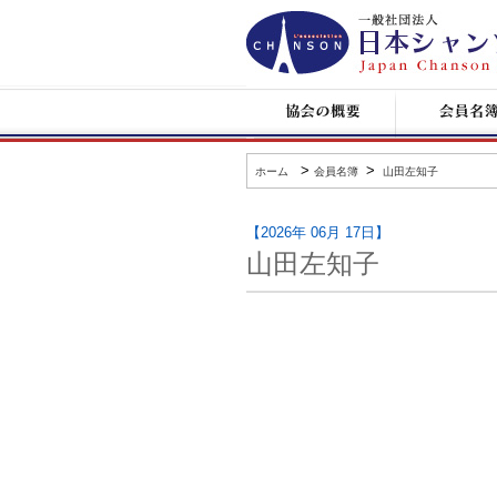
日
本
シ
ャ
ン
協
会
ソ
会
員
ン
の
名
協
概
簿
会
要
>
>
ホーム
会員名簿
山田左知子
【2026年 06月 17日】
山田左知子