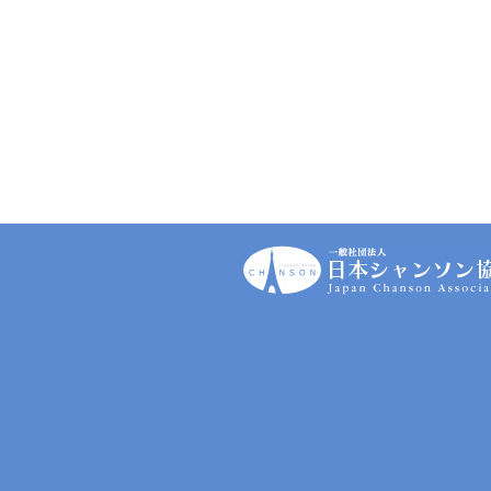
一
般
社
団
法
人
｜
日
本
シ
ャ
ン
ソ
ン