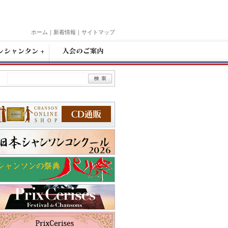
ホーム
｜
新着情報
｜
サイトマップ
入
会
の
ご
案
内