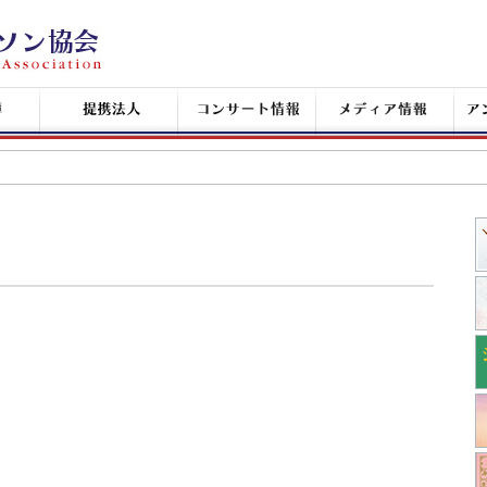
提
コ
メ
ア
携
ン
デ
ン
企
サ
ィ
シ
業
ー
ア
ャ
ト
情
ン
情
報
タ
報
ン
+