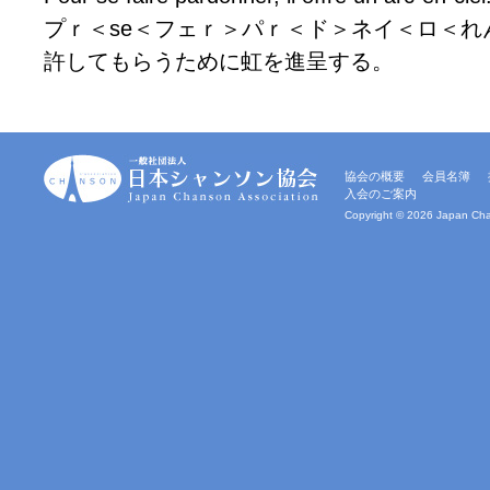
プｒ＜se＜フェｒ＞パｒ＜ド＞ネイ＜ロ＜れ
許してもらうために虹を進呈する。
一
協会の概要
会員名簿
般
入会のご案内
社
団
Copyright ©
2026 Japan Chan
法
人
｜
日
本
シ
ャ
ン
ソ
ン
協
会