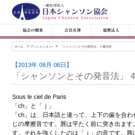
日
本
シ
ャ
ン
協
会
提
コ
ソ
会
員
携
ン
ン
の
名
企
サ
協
概
簿
業
ー
会
要
ト
>
>
ホーム
アンシャンタン+
「シャンソンとその発音法」 4 薮内宏
情
報
【2013年 08月 06日】
「シャンソンとその発音法」 4
Sous le ciel de Paris
「ch」と「ｊ」
「ch」は、日本語と違って、上下の歯を合わ
じの摩擦音です。唇は平たく前に突き出ます
す。それを強くしたのは「ｊ」の音です。唇