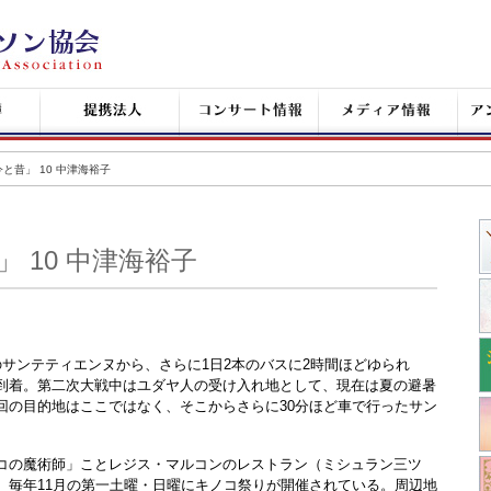
提
コ
メ
ア
携
ン
デ
ン
企
サ
ィ
シ
業
ー
ア
ャ
ト
情
ン
と昔」 10 中津海裕子
情
報
タ
報
ン
+
 10 中津海裕子
サンテティエンヌから、さらに1日2本のバスに2時間ほどゆられ
到着。第二次大戦中はユダヤ人の受け入れ地として、現在は夏の避暑
回の目的地はここではなく、そこからさらに30分ほど車で行ったサン
の魔術師」ことレジス・マルコンのレストラン（ミシュラン三ツ
。毎年11月の第一土曜・日曜にキノコ祭りが開催されている。周辺地