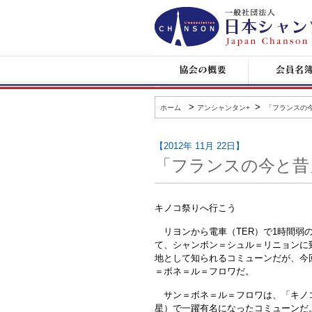
日
本
シ
ャ
ン
協
会
ソ
会
員
ン
の
名
協
概
簿
会
要
>
>
ホーム
アンシャンタン+
「フランスの今
【2012年 11月 22日】
「フランスの今と昔」
キノコ祭りへ行こう
リヨンから電車（TER）で1時間弱の
て、シャンボン＝シュル＝リニョンに
地として知られるコミューンだが、今
＝ボネ＝ル＝フロワだ。
サン＝ボネ＝ル＝フロワは、「キノコ
星）で一躍有名になったコミューンだ