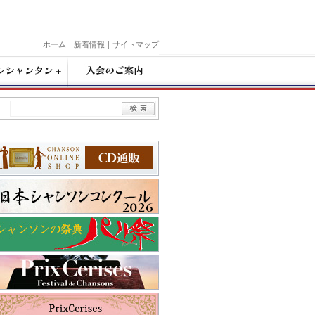
ホーム
｜
新着情報
｜
サイトマップ
入
会
の
ご
案
内