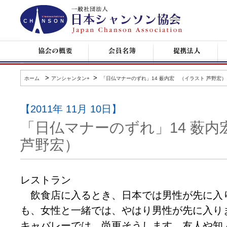
日
本
シ
ャ
ン
協
会
提
コ
ソ
会
員
携
ン
ン
の
名
企
サ
協
概
簿
業
ー
会
要
ト
>
>
ホーム
アンシャンタン+
「日仏マナーのずれ」14 薮内宏 （イラスト 芦野宏）
情
報
【2011年 11月 10日】
「日仏マナーのずれ」14 薮
芦野宏）
レストラン
飲食店に入るとき、日本では男性が先に入
も、女性と一緒では、やはり男性が先に入り
キャバレーでは、尚更そうします。友人や知