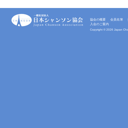
一
協会の概要
会員名簿
般
入会のご案内
社
団
Copyright ©
2026 Japan Chan
法
人
｜
日
本
シ
ャ
ン
ソ
ン
協
会