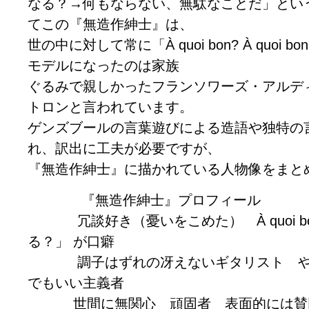
なる？→何もならない、無駄なことだ」とい
てこの『無造作紳士』は、
世の中に対して常に「À quoi bon? À quoi
モデルになったのは家族
ぐるみで親しかったフランソワーズ・アルデ
トロンと言われています。
ゲンズブールの言葉遊びによる造語や独特の
れ、訳出に工夫が必要ですが、
『無造作紳士』に描かれている人物像をまと
『無造作紳士』プロフィール
冗談好き（憂いをこめた） À quoi b
る？」 が口癖
調子はずれの冴えないギタリスト やた
でもいい主義者
世間に無関心 頑固者 表面的には賛同して