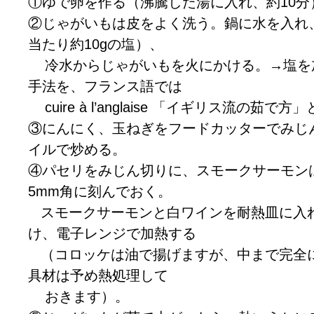
①ゆで卵を作る（沸騰した湯に入れ、約10分
②じゃがいもは皮をよく洗う。鍋に水を入れ
当たり約10gの塩）、
冷水からじゃがいもを火にかける。→塩を
手法を、フランス語では
cuire à l’anglaise 「イギリス流の茹で
③にんにく、玉ねぎをフードカッターでみじ
イルで炒める。
④パセリをみじん切りに、スモークサーモン
5mm角に刻んでおく。
スモークサーモンと白ワインを耐熱皿に入
け、電子レンジで加熱する
（コロッケは油で揚げますが、中まで完全
具材は予め熱処理して
おきます）。