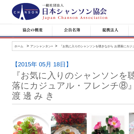
日
本
シ
ャ
ン
協
会
提
コ
ソ
会
員
携
ン
ン
の
名
企
サ
協
概
簿
業
ー
会
要
ト
>
>
ホーム
アンシャンタン+
『お気に入りのシャンソンを聴きながら お洒落にカジュ
情
報
【2015年 05月 18日】
『お気に入りのシャンソンを聴
落にカジュアル・フレンチ⑧
渡 邊 み き