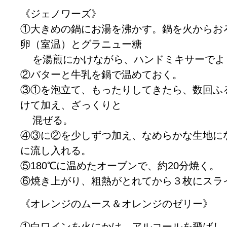
《ジェノワーズ》
①大きめの鍋にお湯を沸かす。鍋を火からお
卵（室温）とグラニュー糖
を湯煎にかけながら、ハンドミキサーでよ
②バターと牛乳を鍋で温めておく。
③①を泡立て、もったりしてきたら、数回ふ
けて加え、ざっくりと
混ぜる。
④③に②を少しずつ加え、なめらかな生地に
に流し入れる。
⑤180℃に温めたオーブンで、約20分焼く。
⑥焼き上がり、粗熱がとれてから３枚にスラ
《オレンジのムース＆オレンジのゼリー》
①白ワインを火にかけ、アルコールを飛ばし