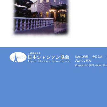
一
協会の概要
会員名簿
般
入会のご案内
社
団
Copyright ©
2026 Japan Chan
法
人
｜
日
本
シ
ャ
ン
ソ
ン