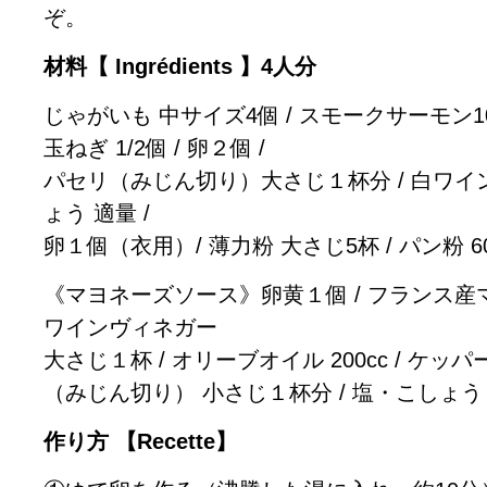
ぞ。
材料【 Ingrédients 】4人分
じゃがいも 中サイズ4個 / スモークサーモン100g
玉ねぎ 1/2個 / 卵２個 /
パセリ（みじん切り）大さじ１杯分 / 白ワイン
ょう 適量 /
卵１個（衣用）/ 薄力粉 大さじ5杯 / パン粉 60
《マヨネーズソース》卵黄１個 / フランス産マ
ワインヴィネガー
大さじ１杯 / オリーブオイル 200cc / ケッパ
（みじん切り） 小さじ１杯分 / 塩・こしょう
作り方 【Recette】